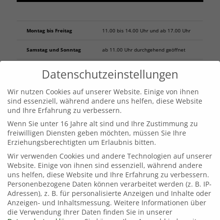
Montag bis Freitag
11.00 bis 14.00 Uhr und ab 17.00 Uhr
Samstag und Sonntag
ab 11.00 Uhr durchgehend geöffnet
Datenschutzeinstellungen
Ostermontag
ab 11.00 Uhr durchgehend geöffnet
Wir nutzen Cookies auf unserer Website. Einige von ihnen
sind essenziell, während andere uns helfen, diese Website
und Ihre Erfahrung zu verbessern.
Wenn Sie unter 16 Jahre alt sind und Ihre Zustimmung zu
freiwilligen Diensten geben möchten, müssen Sie Ihre
Erziehungsberechtigten um Erlaubnis bitten.
Wir verwenden Cookies und andere Technologien auf unserer
Website. Einige von ihnen sind essenziell, während andere
uns helfen, diese Website und Ihre Erfahrung zu verbessern.
Personenbezogene Daten können verarbeitet werden (z. B. IP-
Adressen), z. B. für personalisierte Anzeigen und Inhalte oder
Anzeigen- und Inhaltsmessung.
Weitere Informationen über
die Verwendung Ihrer Daten finden Sie in unserer