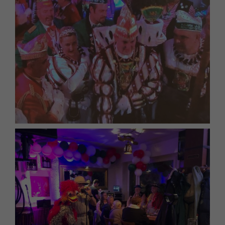
freiwilligen Diensten geben möchten, müssen Sie Ihre
Erziehungsberechtigten um Erlaubnis bitten.
Wir verwenden Cookies und andere Technologien auf unserer
Website. Einige von ihnen sind essenziell, während andere
uns helfen, diese Website und Ihre Erfahrung zu verbessern.
Personenbezogene Daten können verarbeitet werden (z. B. IP-
Adressen), z. B. für personalisierte Anzeigen und Inhalte oder
Anzeigen- und Inhaltsmessung.
Weitere Informationen über
die Verwendung Ihrer Daten finden Sie in unserer
Datenschutzerklärung
.
Hier finden Sie eine Übersicht über alle verwendeten Cookies.
Sie können Ihre Einwilligung zu ganzen Kategorien geben
oder sich weitere Informationen anzeigen lassen und so nur
bestimmte Cookies auswählen.
Alle akzeptieren
Speichern
Zurück
Datenschutzeinstellungen
Essenziell (2)
Essenzielle Cookies ermöglichen grundlegende Funktionen und sind für
die einwandfreie Funktion der Website erforderlich.